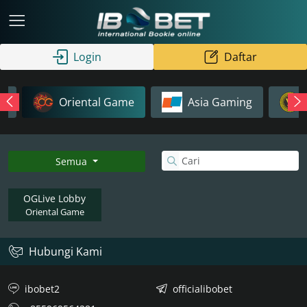
Login
Daftar
y
Oriental Game
Asia Gaming
Semua
OGLive Lobby
Oriental Game
Hubungi Kami
ibobet2
officialibobet